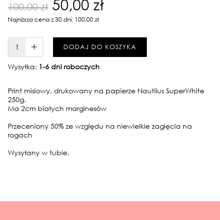
50,00 zł
100,00 zł
Najniższa cena z 30 dni: 100,00 zł
W KOSZYKU :)
DODAJ DO KOSZYKA
Wysyłka:
1-6 dni roboczych
Print misiowy, drukowany na papierze Nautilus SuperWhite
250g.
Ma 2cm białych marginesów
Przeceniony 50% ze względu na niewielkie zagięcia na
rogach
Wysyłany w tubie.