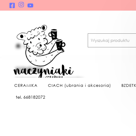
KONTAKT
KONTAKT
Instagram: naczyniaki_ceramika
CERAMIKA
CIACH (ubrania i akcesoria)
BZDETK
mail:
naczyniaki.ceramika@gmail.com
tel. 668182072