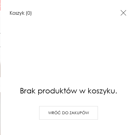
 ILUSTRACJE
Koszyk
(0)
Szukaj
Kubek tul
I
ILUSTRACJE
BONY PREZENTOWE
KONTAKT
95,00 zł
Brak produktów w koszyku.
Najniższa cena z 30 dni: 95,00 zł
PRODUKT NIEDOSTĘPNY
WRÓĆ DO ZAKUPÓW
Toczony kubek. Nadaje się
żywnością :)
pojemność około 300ml