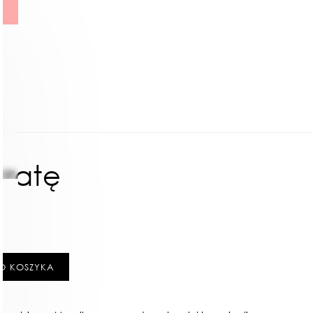
kratę
ł
O KOSZYKA