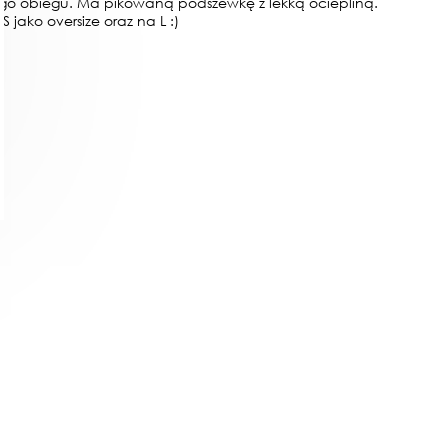
iego obiegu. Ma pikowaną podszewkę z lekką ociepliną.
 jako oversize oraz na L :)