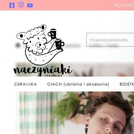
NOWOŚĆ!
CIACH (ubrania i akcesoria)
kurtka w kratę
CERAMIKA
CIACH (ubrania i akcesoria)
BZDETK