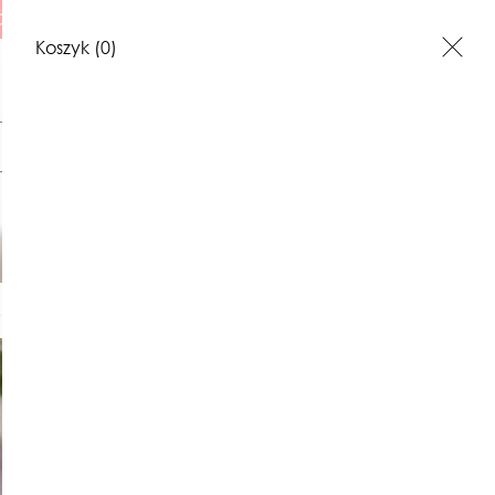
 ILUSTRACJE
Koszyk
(0)
Szukaj
kurtka w 
I
ILUSTRACJE
BONY PREZENTOWE
KONTAKT
280,00 zł
Najniższa cena z 30 dni: 280,00 z
W KOSZYKU :)
DODAJ D