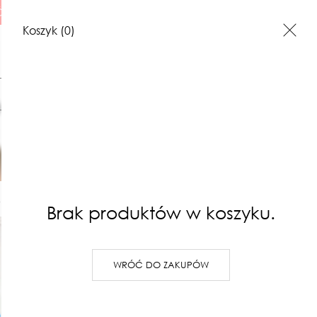
 ILUSTRACJE
Koszyk
(0)
Szukaj
biel
Koszulka
I
ILUSTRACJE
BONY PREZENTOWE
KONTAKT
120,00 zł
Brak produktów w koszyku.
Najniższa cena z 30 dni: 120,00 z
PRODUKT NIEDOSTĘPNY
WRÓĆ DO ZAKUPÓW
Oversizeowy T-shirt z sito
Z tyłu "czysta"