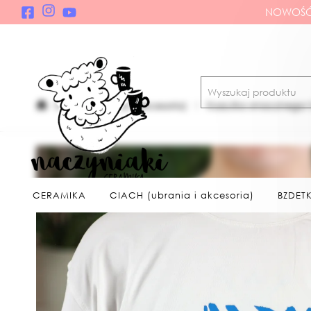
NOWOŚĆ!
CIACH (ubrania i akcesoria)
Koszulka smacznego/ 
CERAMIKA
CIACH (ubrania i akcesoria)
BZDETK