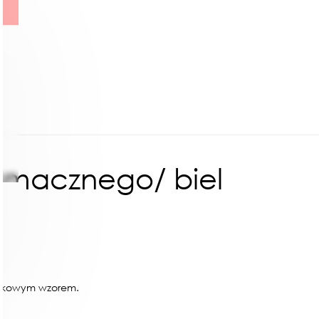
 smacznego/ biel
ł
drukowym wzorem.