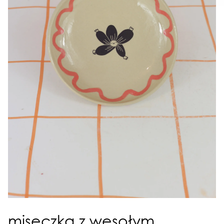
miseczka z wesołym