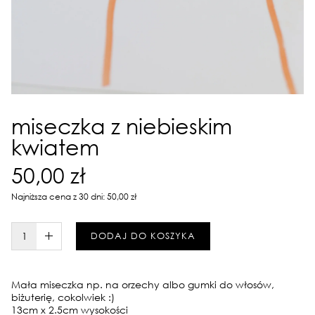
miseczka z niebieskim
kwiatem
50,00 zł
Najniższa cena z 30 dni: 50,00 zł
W KOSZYKU :)
DODAJ DO KOSZYKA
Mała miseczka np. na orzechy albo gumki do włosów,
biżuterię, cokolwiek :)
13cm x 2.5cm wysokości