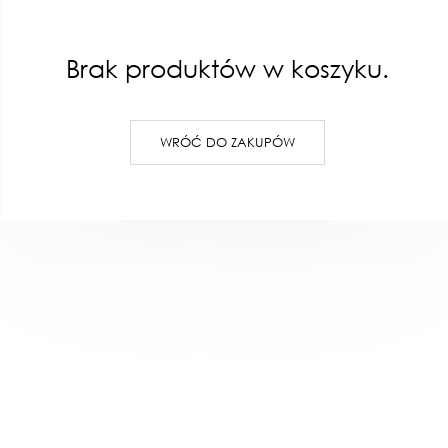
Brak produktów w koszyku.
WRÓĆ DO ZAKUPÓW
KOSZYKA
DOD
S- Robione na
Koszulka smacznego/ złamana biel
Lampa G
ja LIMITOWANA
120,00
Niedostępny