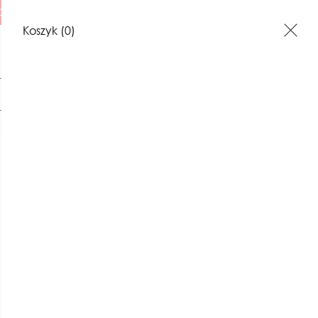
 ILUSTRACJE
Koszyk
(0)
Szukaj
I
ILUSTRACJE
BONY PREZENTOWE
KONTAKT
Nowość
Niedostępny