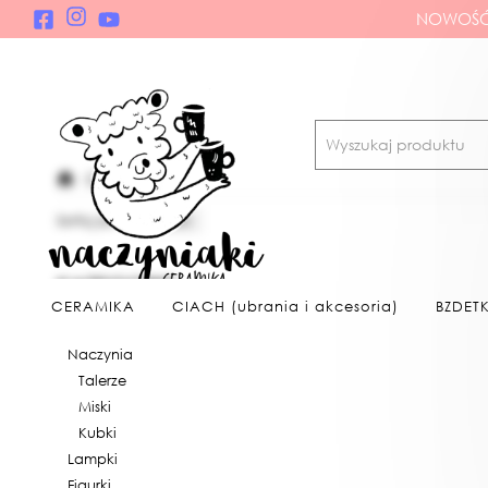
NOWOŚĆ!
Oferta
Sortuj po
wybierz
KATEGORIE
CERAMIKA
CIACH (ubrania i akcesoria)
BZDETK
CERAMIKA
Naczynia
Talerze
Miski
Kubki
Lampki
Figurki