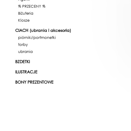
% PRZECENY %
Biżuteria
Klosze
CIACH (ubrania i akcesoria)
piórniki/portmonetki
torby
ubrania
BZDETKI
ILUSTRACJE
DODAJ
DO 
TOGETHER FOR BEE
BONY PREZENTOWE
zamówienie, edyc