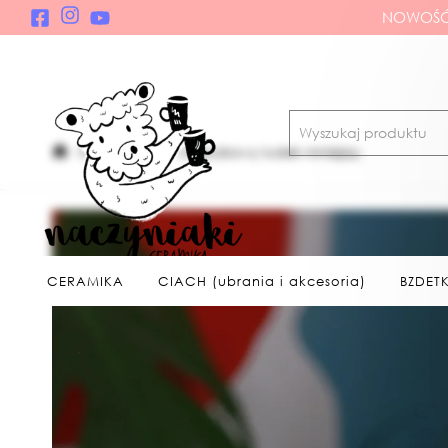
NOWOŚĆ!
CERAMIKA
świeczkowy ludek mniejszy
CERAMIKA
CIACH (ubrania i akcesoria)
BZDETK