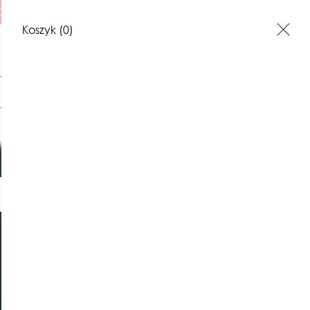
 ILUSTRACJE
Koszyk
(0)
Szukaj
świeczkow
I
ILUSTRACJE
BONY PREZENTOWE
KONTAKT
70,00 zł
Najniższa cena z 30 dni: 70,00 zł
PRODUKT NIEDOSTĘPNY
ręcznie robiona, ceramiczn