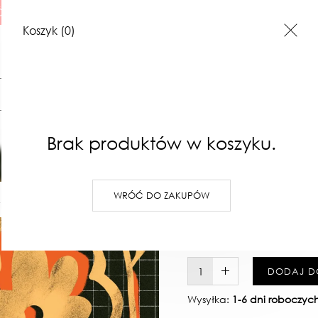
 ILUSTRACJE
Koszyk
(0)
Szukaj
Brak produktów w koszyku.
Print kwie
WRÓĆ DO ZAKUPÓW
I
ILUSTRACJE
BONY PREZENTOWE
KONTAKT
47,00 zł
Najniższa cena z 30 dni: 47,00 zł
W KOSZYKU :)
DODAJ D
Wysyłka:
1-6 dni roboczyc