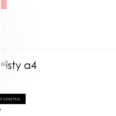
cisty a4
O KOSZYKA
h