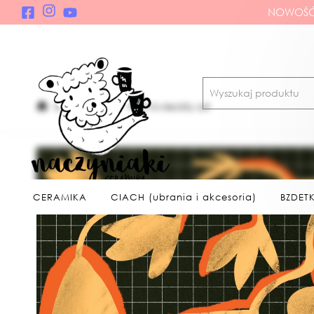
NOWOŚĆ!
ILUSTRACJE
Print kwiecisty a4
CERAMIKA
CIACH (ubrania i akcesoria)
BZDETK