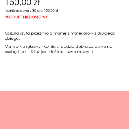
150,00 zł
Najniższa cena z 30 dni: 150,00 zł
PRODUKT NIEDOSTĘPNY
Koszula szyta przez moją mamę z materiałów z drugiego
obiegu.
Ma krótkie rękawy i kołnierz, będzie dobra zarówno na
osobę L jak i S też jeśli ktoś lubi luźne rzeczy :)