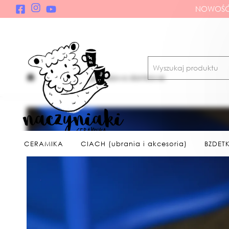
NOWOŚĆ!
klosz w kropki różowo słomkowe
CERAMIKA
CIACH (ubrania i akcesoria)
BZDETK