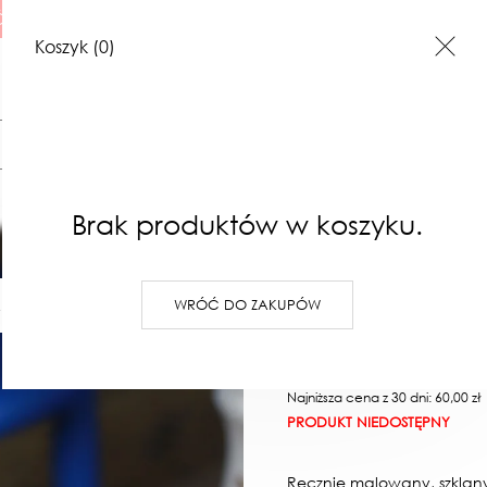
 ILUSTRACJE
Koszyk
(0)
Szukaj
Brak produktów w koszyku.
klosz w k
słomkow
WRÓĆ DO ZAKUPÓW
I
ILUSTRACJE
BONY PREZENTOWE
KONTAKT
60,00 zł
Najniższa cena z 30 dni: 60,00 zł
PRODUKT NIEDOSTĘPNY
Ręcznie malowany, szklany 