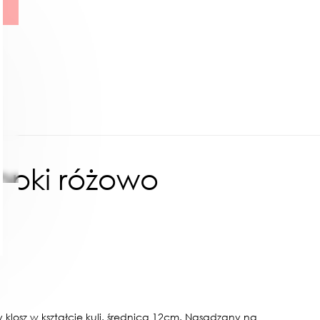
ropki różowo
e
klosz w kształcie kuli. średnica 12cm. Nasadzany na