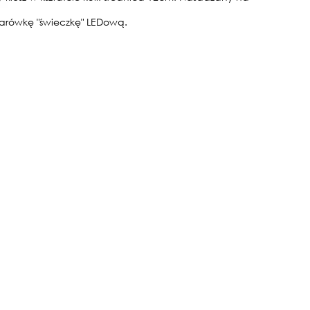
arówkę "świeczkę" LEDową.